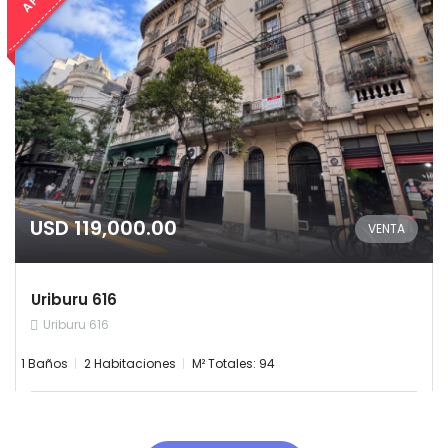
Remember me
Forgot Password?
Sign In
USD 119,000.00
VENTA
Uriburu 616
Uriburu 616
1 Baños
2 Habitaciones
M² Totales: 94